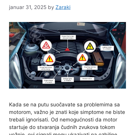
januar 31, 2025
by
Zaraki
Kada se na putu suočavate sa problemima sa
motorom, važno je znati koje simptome ne biste
trebali ignorisati. Od nemogućnosti da motor
startuje do stvaranja čudnih zvukova tokom
vožnje, ovi signali mogu ukazivati na ozbiljne