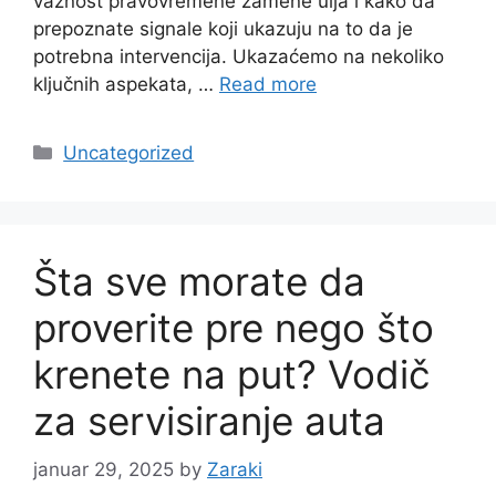
važnost pravovremene zamene ulja i kako da
prepoznate signale koji ukazuju na to da je
potrebna intervencija. Ukazaćemo na nekoliko
ključnih aspekata, …
Read more
Categories
Uncategorized
Šta sve morate da
proverite pre nego što
krenete na put? Vodič
za servisiranje auta
januar 29, 2025
by
Zaraki