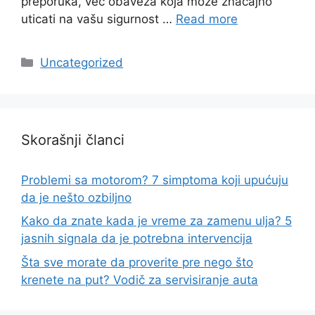
preporuka, već obaveza koja može značajno
uticati na vašu sigurnost …
Read more
Categories
Uncategorized
Skorašnji članci
Problemi sa motorom? 7 simptoma koji upućuju
da je nešto ozbiljno
Kako da znate kada je vreme za zamenu ulja? 5
jasnih signala da je potrebna intervencija
Šta sve morate da proverite pre nego što
krenete na put? Vodič za servisiranje auta