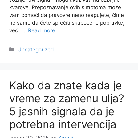
kvarove. Prepoznavanje ovih simptoma može
vam pomoći da pravovremeno reagujete, čime
ne samo da ćete sprečiti skupocene popravke,
već i …
Read more
Categories
Uncategorized
Kako da znate kada je
vreme za zamenu ulja?
5 jasnih signala da je
potrebna intervencija
januar 30, 2025
by
Zaraki