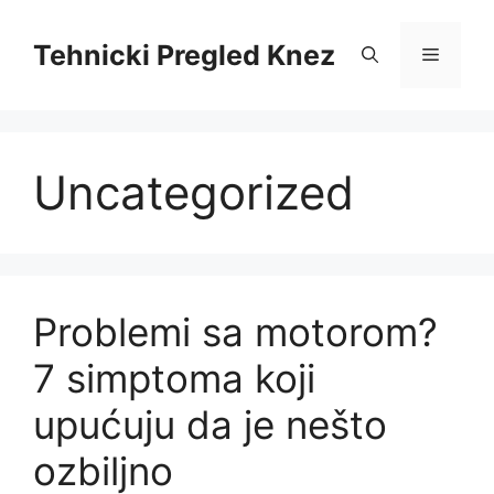
Skip
to
Tehnicki Pregled Knez
Menu
content
Uncategorized
Problemi sa motorom?
7 simptoma koji
upućuju da je nešto
ozbiljno