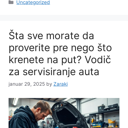
Categories
Uncategorized
Šta sve morate da
proverite pre nego što
krenete na put? Vodič
za servisiranje auta
januar 29, 2025
by
Zaraki