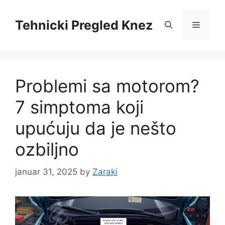
Skip
to
Tehnicki Pregled Knez
Menu
content
Problemi sa motorom?
7 simptoma koji
upućuju da je nešto
ozbiljno
januar 31, 2025
by
Zaraki