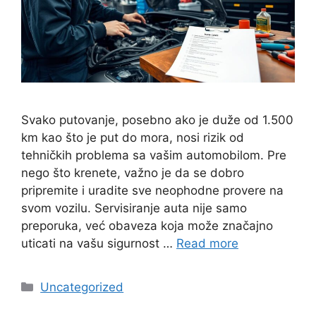
Svako putovanje, posebno ako je duže od 1.500
km kao što je put do mora, nosi rizik od
tehničkih problema sa vašim automobilom. Pre
nego što krenete, važno je da se dobro
pripremite i uradite sve neophodne provere na
svom vozilu. Servisiranje auta nije samo
preporuka, već obaveza koja može značajno
uticati na vašu sigurnost …
Read more
Categories
Uncategorized