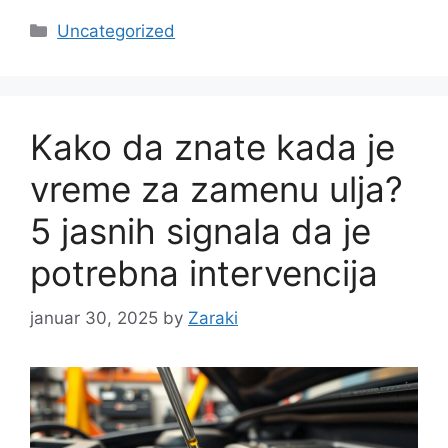
Categories
Uncategorized
Kako da znate kada je
vreme za zamenu ulja?
5 jasnih signala da je
potrebna intervencija
januar 30, 2025
by
Zaraki