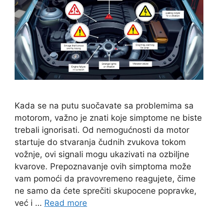
Kada se na putu suočavate sa problemima sa
motorom, važno je znati koje simptome ne biste
trebali ignorisati. Od nemogućnosti da motor
startuje do stvaranja čudnih zvukova tokom
vožnje, ovi signali mogu ukazivati na ozbiljne
kvarove. Prepoznavanje ovih simptoma može
vam pomoći da pravovremeno reagujete, čime
ne samo da ćete sprečiti skupocene popravke,
već i …
Read more