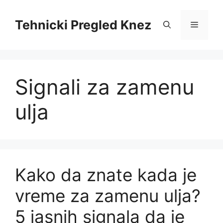
Skip
to
Tehnicki Pregled Knez
Menu
content
Signali za zamenu
ulja
Kako da znate kada je
vreme za zamenu ulja?
5 jasnih signala da je