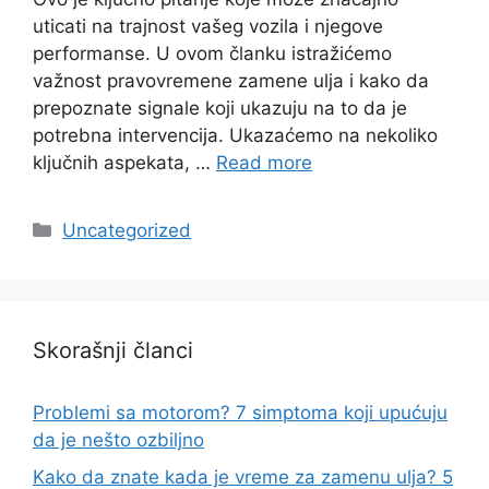
uticati na trajnost vašeg vozila i njegove
performanse. U ovom članku istražićemo
važnost pravovremene zamene ulja i kako da
prepoznate signale koji ukazuju na to da je
potrebna intervencija. Ukazaćemo na nekoliko
ključnih aspekata, …
Read more
Categories
Uncategorized
Skorašnji članci
Problemi sa motorom? 7 simptoma koji upućuju
da je nešto ozbiljno
Kako da znate kada je vreme za zamenu ulja? 5